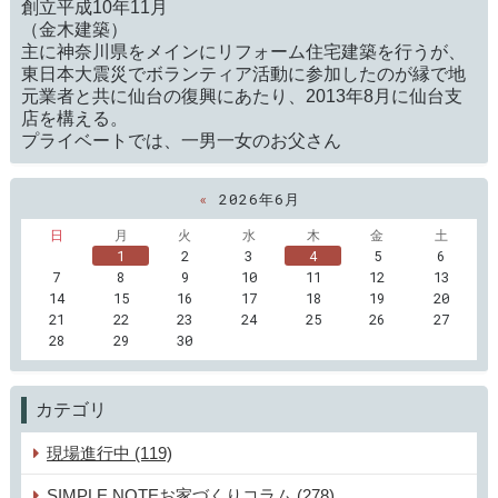
創立平成10年11月
（金木建築）
主に神奈川県をメインにリフォーム住宅建築を行うが、
東日本大震災でボランティア活動に参加したのが縁で地
元業者と共に仙台の復興にあたり、2013年8月に仙台支
店を構える。
プライベートでは、一男一女のお父さん
«
2026年6月
日
月
火
水
木
金
土
1
2
3
4
5
6
7
8
9
10
11
12
13
14
15
16
17
18
19
20
21
22
23
24
25
26
27
28
29
30
カテゴリ
現場進行中 (119)
SIMPLE NOTEお家づくりコラム (278)