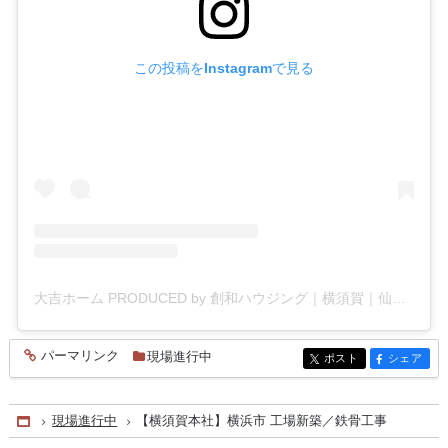
この投稿をInstagramで見る
大吉ホーム PRODUCED by 創和ハウジング｜横須賀｜仙台｜工務店｜新築(@souwa_housing)がシェアした投稿
パーマリンク
現場進行中
entry1132
ポスト
シェア
entry1132
entry1132
現場進行中
【横須賀本社】横浜市 工場新築／鉄骨工事
Home