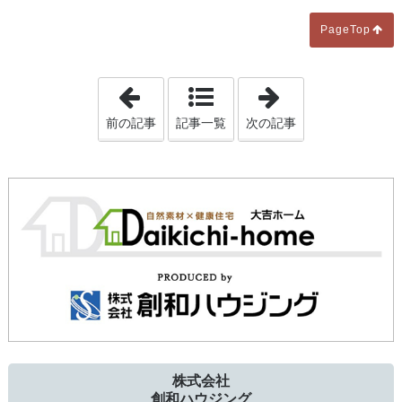
PageTop
「【横須賀本社】横浜市 工場新築／鉄骨
「たとえリビン
前の記事
記事一覧
次の記事
株式会社
創和ハウジング