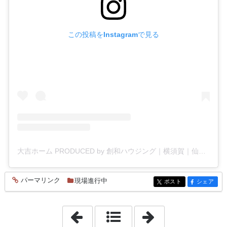
この投稿をInstagramで見る
大吉ホーム PRODUCED by 創和ハウジング｜横須賀｜仙台｜工務店｜新築(@souwa_housing)がシェアした投稿
パーマリンク
現場進行中
entry870
ポスト
シェア
entry870
entry870
「2025年6月25日」
「2025年6月30日