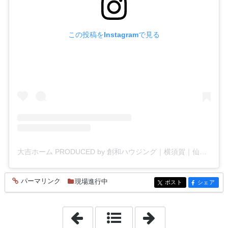
この投稿をInstagramで見る
大吉ホーム PRODUCED by 創和ハウジング｜横須賀｜仙台｜工務店｜新築(@souwa_housing)がシェアした投稿
パーマリンク
現場進行中
entry865
ポスト
シェア
entry865
entry865
「2025年6月18日」
「2025年6月24日