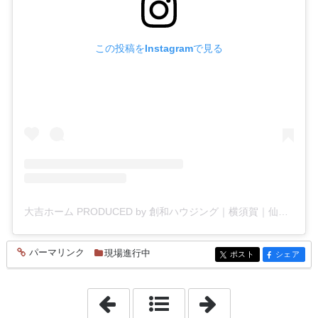
この投稿をInstagramで見る
大吉ホーム PRODUCED by 創和ハウジング｜横須賀｜仙台｜工務店｜新築(@souwa_housing)がシェアした投稿
パーマリンク
現場進行中
entry910
ポスト
シェア
entry910
entry910
「2025年8月28日」
「2025年9月 1日