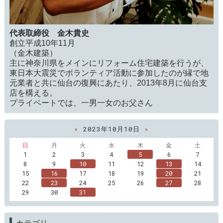
代表取締役 金木貴史
創立平成10年11月
（金木建築）
主に神奈川県をメインにリフォーム住宅建築を行うが、
東日本大震災でボランティア活動に参加したのが縁で地
元業者と共に仙台の復興にあたり、2013年8月に仙台支
店を構える。
プライベートでは、一男一女のお父さん
«
2023年10月10日
»
日
月
火
水
木
金
土
1
2
3
4
5
6
7
8
9
10
11
12
13
14
15
16
17
18
19
20
21
22
23
24
25
26
27
28
29
30
31