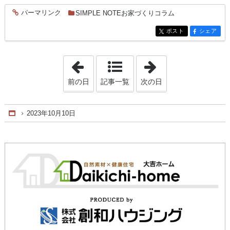
パーマリンク
SIMPLE NOTEお家づくりコラム
entry530
ポスト
シェア
entry530
entry530
「2023年10月 5日」
「2023年10月13
前の日
記事一覧
次の日
2023年10月10日
Home