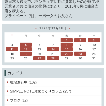
東日本大震災でボランティア活動に参加したのが縁で地
元業者と共に仙台の復興にあたり、2013年8月に仙台支
店を構える。
プライベートでは、一男一女のお父さん
«
2022年12月28日
»
日
月
火
水
木
金
土
1
2
3
4
5
6
7
8
9
10
11
12
13
14
15
16
17
18
19
20
21
22
23
24
25
26
27
28
29
30
31
カテゴリ
現場進行中 (102)
SIMPLE NOTEお家づくりコラム (257)
ブログ (12)