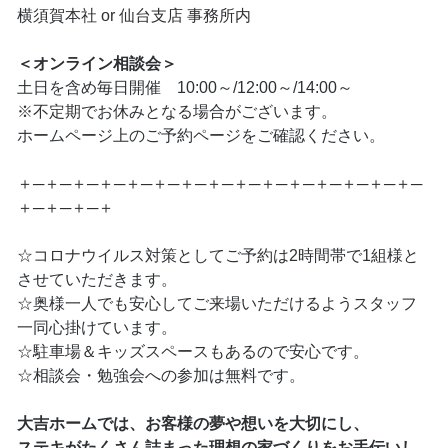
横須賀本社 or 仙台支店 事務所内
＜オンライン相談会＞
土日を含め毎日開催 10:00～/12:00～/14:00～
※不定期でお休みとなる場合がございます。
ホームページ上のご予約ページをご確認ください。
＋─＋─＋─＋─＋─＋─＋─＋─＋─＋─＋─＋─＋─＋─＋─
＋─＋─＋─＋
☆コロナウイルス対策としてご予約は2時間帯で1組様と
させていただきます。
☆奥様一人でも安心してご来場いただけるようスタッフ
一同心掛けています。
☆駐車場＆キッズスペースもあるので安心です。
☆相談会・勉強会への参加は無料です。
大吉ホームでは、お客様の夢や想いを大切にし、
ステキがたくさん詰まった理想の家づくりをお手伝いし