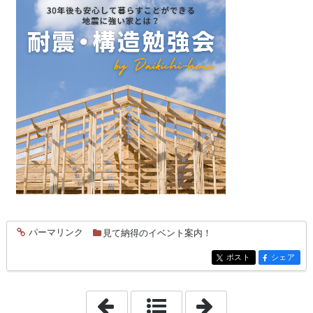
パーマリンク
見て納得のイベント案内！
entry391
ポスト
シェア
entry391
entry391
「2022年12月27日」
「2023年1月10日