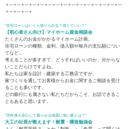
＋─＋─＋─＋─＋─＋─＋─＋─＋─＋─＋─＋─＋─＋─＋─
＋─＋─＋─＋
"住宅ローンはいくら借りられる？借りていい？"
【初心者さん向け】マイホーム資金相談会
たくさんのお金がかかるマイホーム計画。
住宅ローンの種類、金利、借入額や毎月の支払額につい
てなど...
考えることが多すぎて、どうすればいいのか、分からな
いことだらけですよね。
私たちは家を設計・建築する工務店ですが、
家づくりを通してお客様からお金に関するご相談を受け
ることも多いです。
どの銀行にも属さない私たちだからこそ、お話できるこ
ともあると思います。
"30年後も安心して暮らせる地震に強い家とは？"
大工の社長が教えます！耐震・構造勉強会
よく「耐震等級３」とか「制振」・「免震」って聞くけ