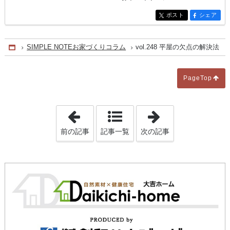
ポスト
シェア
entry1002
entry1002
SIMPLE NOTEお家づくりコラム
vol.248 平屋の欠点の解決法
Home
PageTop
「vol.247 法改正と耐震と根本論と」
「vol.249 
前の記事
記事一覧
次の記事