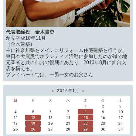
代表取締役 金木貴史
創立平成10年11月
（金木建築）
主に神奈川県をメインにリフォーム住宅建築を行うが、
東日本大震災でボランティア活動に参加したのが縁で地
元業者と共に仙台の復興にあたり、2013年8月に仙台支
店を構える。
プライベートでは、一男一女のお父さん
«
2026年1月
»
日
月
火
水
木
金
土
1
2
3
4
5
6
7
8
9
10
11
12
13
14
15
16
17
18
19
20
21
22
23
24
25
26
27
28
29
30
31