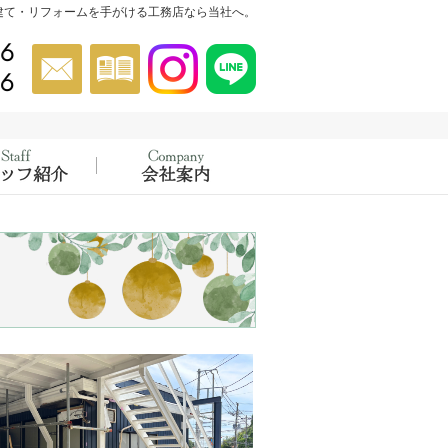
建て・リフォームを手がける工務店なら当社へ。
046-854-5556
お問合せ
資料請求
Instagram
Instagram
022-302-4456
催中！
績
スタッフ紹介
会社概要