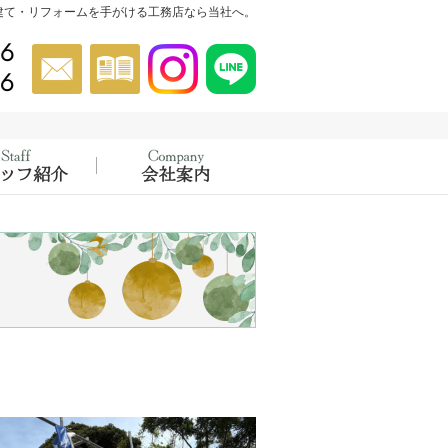
建て・リフォームを手がける工務店なら当社へ。
046-854-5556
お問合せ
資料請求
Instagram
Instagram
022-302-4456
催中！
績
スタッフ紹介
会社概要