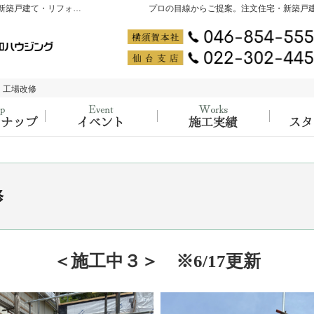
神奈川県横須賀市・宮城県仙台市の注文住宅・新築戸建て・リフォームを手がける工務店なら大吉ホーム PRODUCED by 創和ハウジング
プロの目線からご提案。注文住宅・新築戸
新】工場改修
新】工場改修
ラインナップ
大工の知識と経験が詰まった、イベント開
施工実
修
＜施工中３＞ ※6/17更新