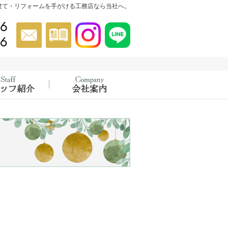
建て・リフォームを手がける工務店なら当社へ。
046-854-5556
お問合せ
資料請求
Instagram
Instagram
022-302-4456
催中！
績
スタッフ紹介
会社概要