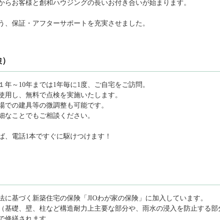
からお客様と創和ハウジングの長いお付き合いが始まります。
う、保証・アフターサポートを充実させました。
検）
年～10年までは1年毎に1度、ご自宅をご訪問。
使用し、無料で点検を実施いたします。
場での建具等の微調整も可能です。
細なことでもご相談ください。
ば、電話1本ですぐに駆けつけます！
法に基づく新築住宅の保険「JIOわが家の保険」に加入しています。
（基礎、壁、柱など構造耐力上主要な部分や、雨水の浸入を防止する部分
で修繕されます。