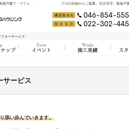
神奈川県横須賀市・宮城県仙台市の注文住宅・新築戸建て・リフォームを手がける工務店なら大吉ホーム PRODUCED by 創和ハウジング
プロの目線からご提案。注文住宅・新築戸
アフターサービス
アフターサービス
ラインナップ
大工の知識と経験が詰まった、イベント開
施工実
ーサービス
り添い歩んでいきます。