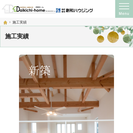
プロの目線からご提案。注文住宅・新築戸建て・リフォームを手がける工務店なら
神奈川県横須賀市・宮城県仙台市の注文住宅・新築戸建て・リフォームを手がける工務店
ホーム
施工実績
施工実績