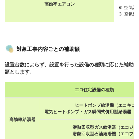
高効率エアコン
※ 空気
※ 空気
対象工事内容ごとの補助額
設置台数によらず、設置を行った設備の種類に応じた補助
額とします。
エコ住宅設備の種類
ヒートポンプ給湯機（エコキュ
電気ヒートポンプ・ガス瞬間式併用型給湯器（
高効率給湯器
潜熱回収型ガス給湯器（エコジョ
潜熱回収型石油給湯機（エコフィ