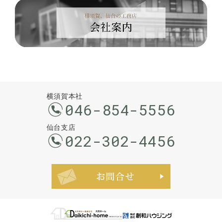
横須賀本社
046-854-5556
仙台支店
022-302-4456
お問合せ・ご