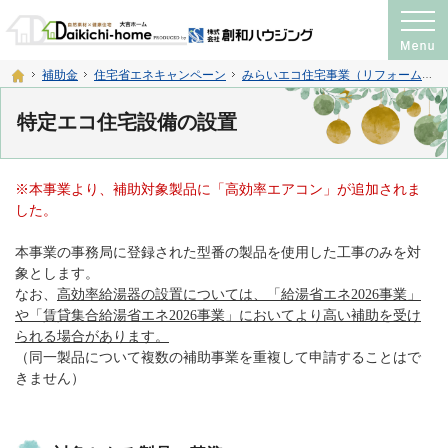
プロの目線からご提案。注文住宅・新築戸建て・リフォームを手がける工務店なら
神奈川県横須賀市・宮城県仙台市の注文住宅・新築戸建て・リフォームを手がける工務店
ホーム
補助金
住宅省エネキャンペーン
みらいエコ住宅事業（リフォーム）
特定エコ住宅設備の設置
※本事業より、補助対象製品に「高効率エアコン」が追加されま
した。
本事業の事務局に登録された型番の製品を使用した工事のみを対
象とします。
なお、
高効率給湯器の設置については、「給湯省エネ2026事業」
や「賃貸集合給湯省エネ2026事業」においてより高い補助を受け
られる場合があります。
（同一製品について複数の補助事業を重複して申請することはで
きません）