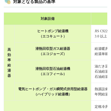
対象となる製品の基準
対象設備
ヒートポンプ給湯機
JIS C9
（エコキュート）
3.0 以
潜熱回収型ガス給湯器
給湯暖房
高
（エコジョーズ）
給湯単能器
効
率
給
油だき温
潜熱回収型石油給湯機
湯
石油給湯機
（エコフィール）
器
石油給湯機
電気ヒートポンプ・ガス瞬間式併用型給湯器
熱源設備
（ハイブリッド給湯機）
年間給湯効
定格冷房