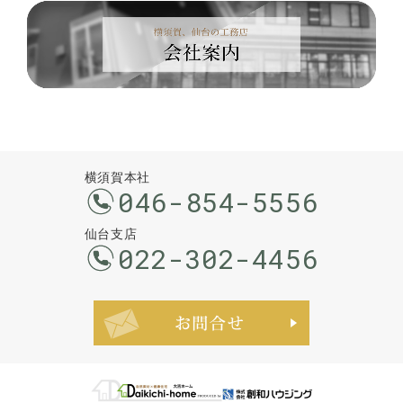
横須賀本社
046-854-5556
仙台支店
022-302-4456
お問合せ・ご