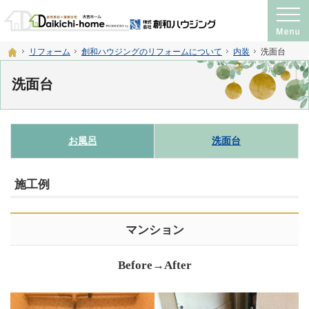
プロの目線からご提案。注文住宅・新築戸建て・リフォームを手がける工務店なら
神奈川県横須賀市・宮城県仙台市の注文住宅・新築戸建て・リフォームを手がける工務店
ホーム
リフォーム
創和ハウジングのリフォームについて
内装
洗面台
洗面台
お風呂
洗面台
施工例
マンション
Before→After