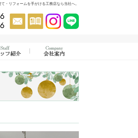
建て・リフォームを手がける工務店なら当社へ。
046-854-5556
お問合せ
資料請求
Instagram
Instagram
022-302-4456
催中！
績
スタッフ紹介
会社概要