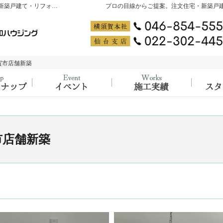
神奈川県横須賀市・宮城県仙台市の注文住宅・新築戸建て・リフォームを手がける工務店なら大吉ホーム PRODUCED by 創和ハウジング
プロの目線からご提案。注文住宅・新築戸
須賀市店舗新築
須賀市店舗新築
ラインナップ
大工の知識と経験が詰まった、イベント開
施工実
市店舗新築