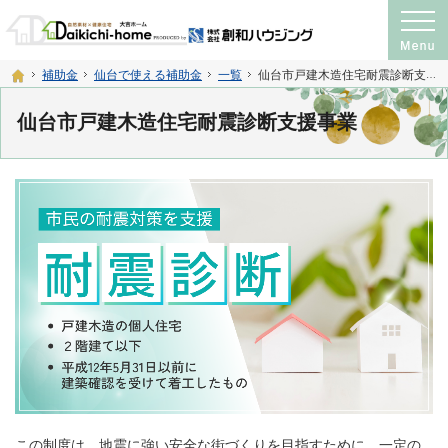
プロの目線からご提案。注文住宅・新築戸建て・リフォームを手がける工務店なら
神奈川県横須賀市・宮城県仙台市の注文住宅・新築戸建て・リフォームを手がける工務店
ホーム
補助金
仙台で使える補助金
一覧
仙台市戸建木造住宅耐震診断支援事業
仙台市戸建木造住宅耐震診断支援事業
この制度は、地震に強い安全な街づくりを目指すために、一定の