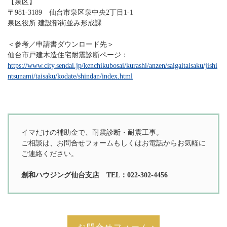
【泉区】
〒981-3189 仙台市泉区泉中央2丁目1-1
泉区役所 建設部街並み形成課
＜参考／申請書ダウンロード先＞
仙台市戸建木造住宅耐震診断ページ：
https://www.city.sendai.jp/kenchikubosai/kurashi/anzen/saigaitaisaku/jishi
ntsunami/taisaku/kodate/shindan/index.html
イマだけの補助金で、耐震診断・耐震工事。
ご相談は、お問合せフォームもしくはお電話からお気軽に
ご連絡ください。
創和ハウジング仙台支店 TEL：022-302-4456