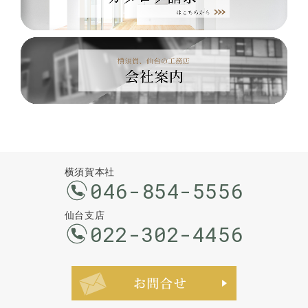
横須賀本社
046-854-5556
仙台支店
022-302-4456
お問合せ・ご