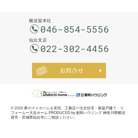
横須賀本社
046-854-5556
仙台支店
022-302-4456
お問合せ・ご
© 2020 夢のマイホームを実現、
工務店ー注文住宅・新築戸建て・リ
フォームー大吉ホーム PRODUCED by 創和ハウジング 神奈川県横須
賀市・宮城県仙台市
にご相談ください。