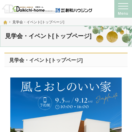
プロの目線からご提案。注文住宅・新築戸建て・リフォームを手がける工務店なら
神奈川県横須賀市・宮城県仙台市の注文住宅・新築戸建て・リフォームを手がける工務店
ホーム
見学会・イベント[トップページ]
見学会・イベント[トップページ]
見学会・イベント[トップページ]