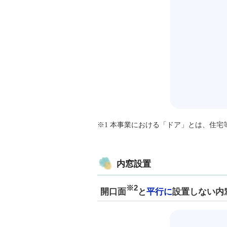
※1 本事業における「ドア」とは、住
内窓設置
※2
開口面
と
平行に
設置しない内