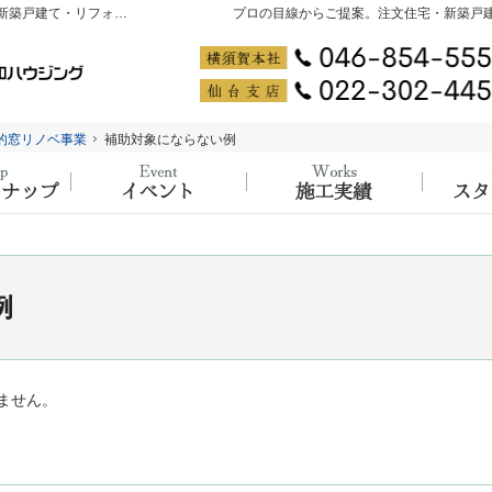
神奈川県横須賀市・宮城県仙台市の注文住宅・新築戸建て・リフォームを手がける工務店なら大吉ホーム PRODUCED by 創和ハウジング
プロの目線からご提案。注文住宅・新築戸
的窓リノベ事業
的窓リノベ事業
補助対象にならない例
補助対象にならない例
ラインナップ
大工の知識と経験が詰まった、イベント開
施工実
例
ません。