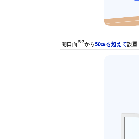
※2
開口面
から
50㎝を超えて
設置