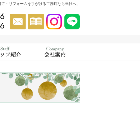
建て・リフォームを手がける工務店なら当社へ。
046-854-5556
お問合せ
資料請求
Instagram
Instagram
022-302-4456
催中！
績
スタッフ紹介
会社概要