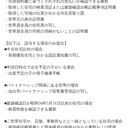
・売買契約書に基づくそれぞれの支払いが確認できる書類
・取得した住宅の検査済証または建築確認台帳記載事項証明書
・取得した宅地の位置が分かる付近見取り図
・世帯主の身分証明書
・世帯員全員の住民票の写し
・世帯員全員の市税の滞納がないことの証明書
【以下は、該当する場合のみ提出】
■中古住宅以外の場合
・長期優良住宅と分かる認定通知書の写し
■申請日時点で出生予定の子がいる場合
・出産予定の子の母子健康手帳
■パートナーシップ関係にある世帯の場合
・仙台市パートナーシップ宣誓書受領証の写し
■建築確認日が昭和56年5月31日以前の住宅の場合
・耐震性能を確認できる書類
■二世帯住宅や、店舗、事務所などと一緒となっている住宅の場合
・建築確認概要書など用途構成や面積が分かる書類および図面