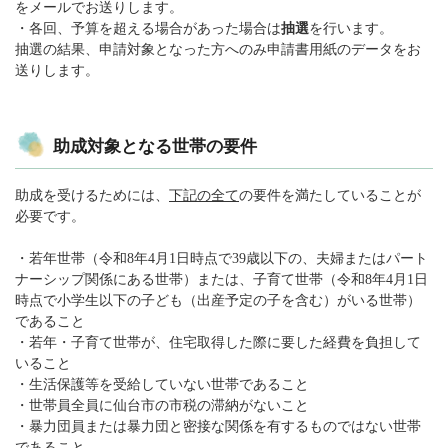
をメールでお送りします。
・各回、予算を超える場合があった場合は
抽選
を行います。
抽選の結果、申請対象となった方へのみ申請書用紙のデータをお
送りします。
助成対象となる世帯の要件
助成を受けるためには、
下記の全て
の要件を満たしていることが
必要です。
・若年世帯（令和8年4月1日時点で39歳以下の、夫婦またはパート
ナーシップ関係にある世帯）または、子育て世帯（令和8年4月1日
時点で小学生以下の子ども（出産予定の子を含む）がいる世帯）
であること
・若年・子育て世帯が、住宅取得した際に要した経費を負担して
いること
・生活保護等を受給していない世帯であること
・世帯員全員に仙台市の市税の滞納がないこと
・暴力団員または暴力団と密接な関係を有するものではない世帯
であること