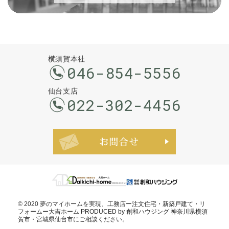
横須賀本社
046-854-5556
仙台支店
022-302-4456
お問合せ・ご
© 2020 夢のマイホームを実現、
工務店ー注文住宅・新築戸建て・リ
フォームー大吉ホーム PRODUCED by 創和ハウジング 神奈川県横須
賀市・宮城県仙台市
にご相談ください。