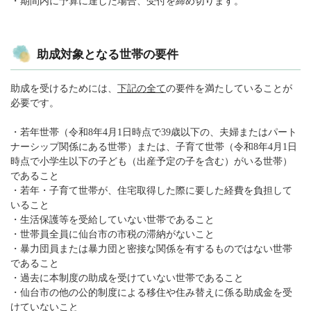
・期間内に予算に達した場合、受付を締め切ります。
助成対象となる世帯の要件
助成を受けるためには、
下記の全て
の要件を満たしていることが
必要です。
・若年世帯（令和8年4月1日時点で39歳以下の、夫婦またはパート
ナーシップ関係にある世帯）または、子育て世帯（令和8年4月1日
時点で小学生以下の子ども（出産予定の子を含む）がいる世帯）
であること
・若年・子育て世帯が、住宅取得した際に要した経費を負担して
いること
・生活保護等を受給していない世帯であること
・世帯員全員に仙台市の市税の滞納がないこと
・暴力団員または暴力団と密接な関係を有するものではない世帯
であること
・過去に本制度の助成を受けていない世帯であること
・仙台市の他の公的制度による移住や住み替えに係る助成金を受
けていないこと