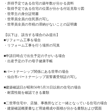
・所得予定である住宅の築年数が分かる資料
・取得予定である住宅の位置が分かる付近見取り図
・世帯主の身分証明書
・世帯員全員の住民票の写し
・世帯員全員の市税の滞納がないことの証明書
【以下は、該当する場合のみ提出】
■リフォーム工事を場合
・リフォーム工事を行う場所の写真
■申請日時点で出生予定の子がいる場合
・出産予定の子の母子健康手帳
■パートナーシップ関係にある世帯の場合
・仙台市パートナーシップ宣誓書受領証の写し
■建築確認日が昭和56年5月31日以前の住宅の場合
・耐震性能を確認できる書類
■二世帯住宅や、店舗、事務所などと一緒となっている住宅の場合
・建築確認概要書など用途構成や面積が分かる書類および図面