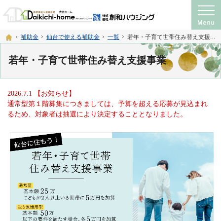
プロの目線からご提案。注文住宅・新築戸建て・リフォームを手がける工務店なら
神奈川県横須賀市・宮城県仙台市の注文住宅・新築戸建て・リフォームを手がける工務店
ホーム
補助金
仙台で使える補助金
一覧
若年・子育て世帯住み替え支援事業
若年・子育て世帯住み替え支援事業
2026.7.1 【お知らせ】
通常型第１階募集につきましては、予算を超える応募が見込まれ
るため、対象者は抽選により決定することとなりました。