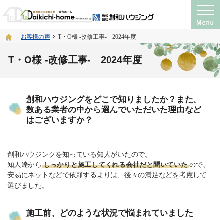
プロの目線からご提案。注文住宅・新築戸建て・リフォームを手がける工務店なら
神奈川県横須賀市・宮城県仙台市の注文住宅・新築戸建て・リフォームを手がける工務店
ホーム
お客様の声
T・O様 -改修工事- 2024年度
T・O様 -改修工事- 2024年度
創和ハウジングをどこで知りましたか？また、
数ある業者の中から選んでいただいた理由など
はございますか？
創和ハウジングを知っている知人がいたので。
知人達から
しっかりと施工してくれる会社だと聞いていた
ので、
安易にネットなどで依頼するよりは、後々の満足などを考慮して
選びました。
施工前、どのような状況で悩まれていました