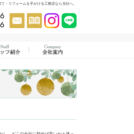
建て・リフォームを手がける工務店なら当社へ。
046-854-5556
お問合せ
資料請求
Instagram
Instagram
022-302-4456
催中！
績
スタッフ紹介
会社概要
かし、どこの会社に頼めば良いかと迷っ