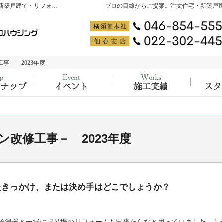
神奈川県横須賀市・宮城県仙台市の注文住宅・新築戸建て・リフォームを手がける工務店なら大吉ホーム PRODUCED by 創和ハウジング
プロの目線からご提案。注文住宅・新築戸
事－ 2023年度
事－ 2023年度
ラインナップ
大工の知識と経験が詰まった、イベント開
施工実
ン改修工事－ 2023年度
たきっかけ、または決め手はどこでしょうか？
給湯器と一緒に風呂場のリフォームも出来たらなと思っていました。し