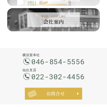
横須賀本社
046-854-5556
仙台支店
022-302-4456
お問合せ・ご