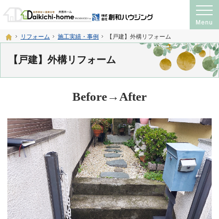
プロの目線からご提案。注文住宅・新築戸建て・リフォームを手がける工務店なら
神奈川県横須賀市・宮城県仙台市の注文住宅・新築戸建て・リフォームを手がける工務店
ホーム
リフォーム
施工実績・事例
【戸建】外構リフォーム
【戸建】外構リフォーム
Before→After