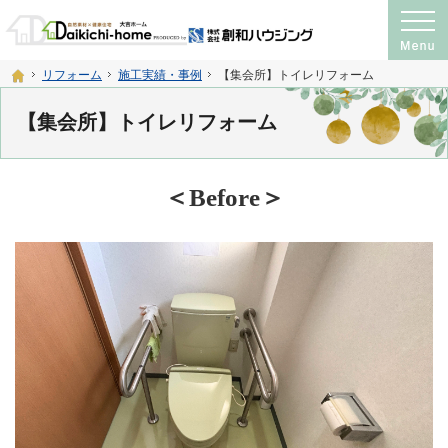
プロの目線からご提案。注文住宅・新築戸建て・リフォームを手がける工務店なら
神奈川県横須賀市・宮城県仙台市の注文住宅・新築戸建て・リフォームを手がける工務店
ホーム
リフォーム
施工実績・事例
【集会所】トイレリフォーム
【集会所】トイレリフォーム
＜Before＞