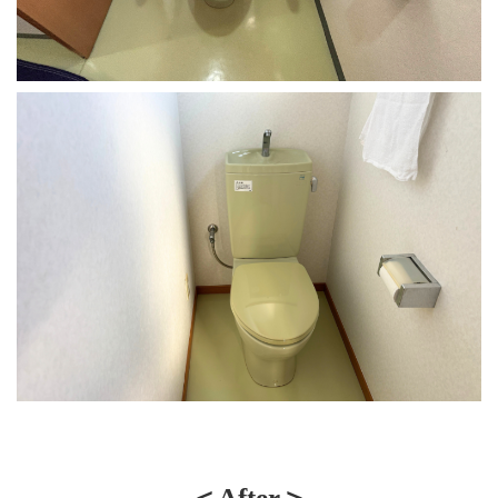
＜After＞