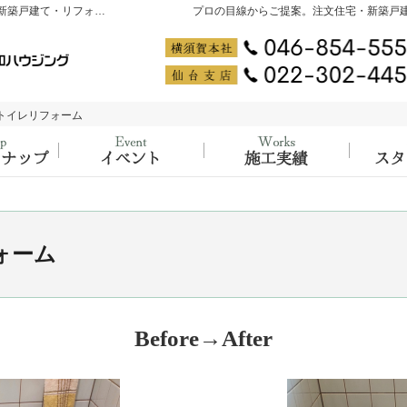
神奈川県横須賀市・宮城県仙台市の注文住宅・新築戸建て・リフォームを手がける工務店なら大吉ホーム PRODUCED by 創和ハウジング
プロの目線からご提案。注文住宅・新築戸
トイレリフォーム
トイレリフォーム
ラインナップ
大工の知識と経験が詰まった、イベント開
施工実
ォーム
Before→After