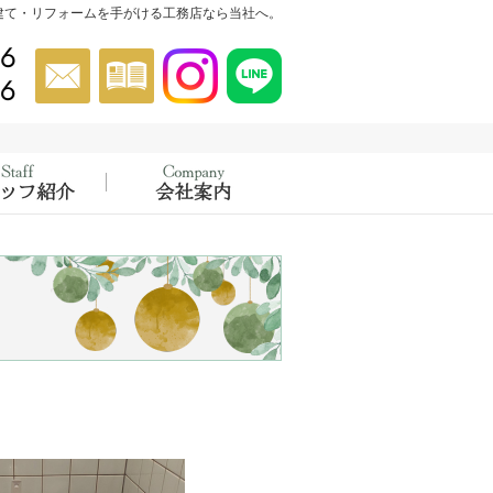
建て・リフォームを手がける工務店なら当社へ。
046-854-5556
お問合せ
資料請求
Instagram
Instagram
022-302-4456
催中！
績
スタッフ紹介
会社概要