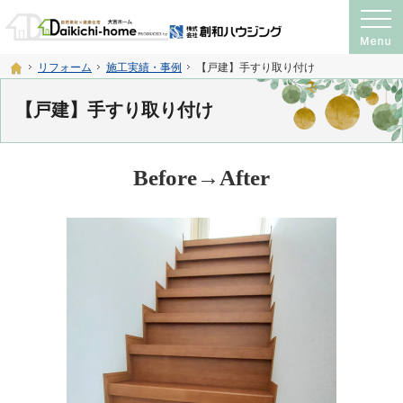
プロの目線からご提案。注文住宅・新築戸建て・リフォームを手がける工務店なら
神奈川県横須賀市・宮城県仙台市の注文住宅・新築戸建て・リフォームを手がける工務店
ホーム
リフォーム
施工実績・事例
【戸建】手すり取り付け
【戸建】手すり取り付け
Before→After