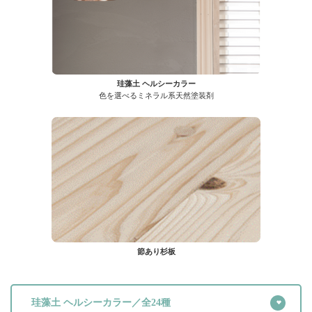
珪藻土 ヘルシーカラー
色を選べるミネラル系天然塗装剤
節あり杉板
珪藻土 ヘルシーカラー／全24種