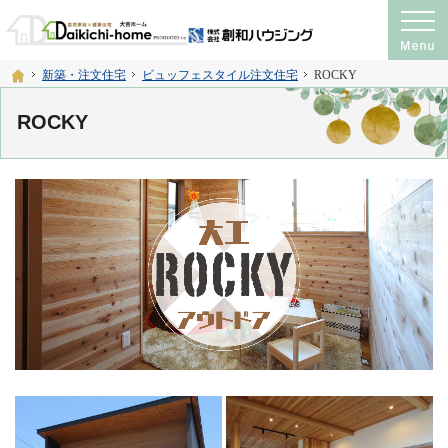
プロの目線からご提案。注文住宅・新築戸建て・リフォームを手がける工務店なら
神奈川県横須賀市・宮城県仙台市の注文住宅・新築戸建て・リフォームを手がける工務店
ホーム
新築・注文住宅
ビュッフェスタイル注文住宅
ROCKY
ROCKY