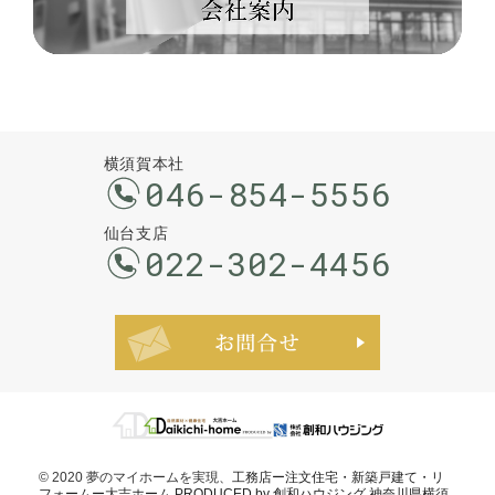
横須賀本社
046-854-5556
仙台支店
022-302-4456
お問合せ・ご
© 2020 夢のマイホームを実現、
工務店ー注文住宅・新築戸建て・リ
フォームー大吉ホーム PRODUCED by 創和ハウジング 神奈川県横須